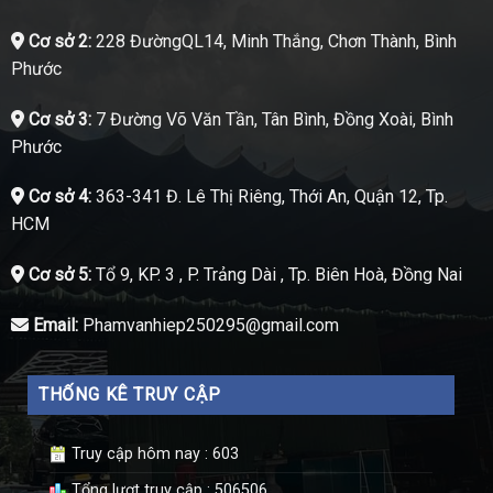
Cơ sở 2:
228 ĐườngQL14, Minh Thắng, Chơn Thành, Bình
Phước
Cơ sở 3:
7 Đường Võ Văn Tần, Tân Bình, Đồng Xoài, Bình
Phước
Cơ sở 4:
363-341 Đ. Lê Thị Riêng, Thới An, Quận 12, Tp.
HCM
Cơ sở 5:
Tổ 9, KP. 3 , P. Trảng Dài , Tp. Biên Hoà, Đồng Nai
Email:
Phamvanhiep250295@gmail.com
THỐNG KÊ TRUY CẬP
Truy cập hôm nay : 603
Tổng lượt truy cập : 506506