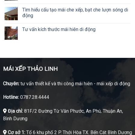
Tìm hiểu cấu tạo mái che xếp, bạt che lượn sóng di
động
Tư vấn kích thước mái hiên di động
MÁI XẾP THẢO LINH
Chuyên:
tư vấn thiết kế và thi công mái hiên - mái xếp di động
Hotline:
0787.28.4444
Địa chỉ:
81F/2 Đường Từ Văn Phước, An Phú, Thuận An,
Bình Dương
Cơ sở 1:
Tổ 6 khu phố 2 P. Thới Hòa TX. Bến Cát Bình Dương