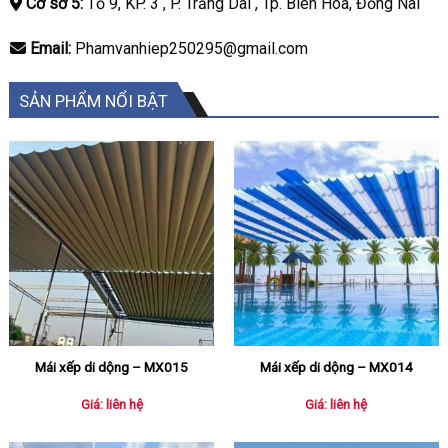
Cơ sở 5:
Tổ 9, KP. 3 , P. Trảng Dài , Tp. Biên Hoà, Đồng Nai
Email:
Phamvanhiep250295@gmail.com
SẢN PHẨM NỔI BẬT
Mái xếp di dộng – MX015
Mái xếp di dộng – MX014
Giá: liên hệ
Giá: liên hệ