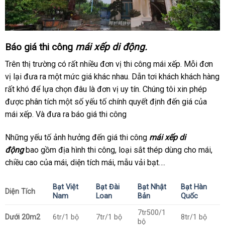
Báo giá thi công
mái xếp di động.
Trên thị trường có rất nhiều đơn vị thi công mái xếp. Mỗi đơn
vị lại đưa ra một mức giá khác nhau. Dẫn tơi khách khách hàng
rất khó để lựa chọn đâu là đơn vị uy tín. Chúng tôi xin phép
được phân tích một số yếu tố chính quyết định đến giá của
mái xếp. Và đưa ra báo giá thi công
Những yếu tố ảnh hưởng đến giá thi công
mái xếp di
động
bao gồm địa hình thi công, loại sắt thép dùng cho mái,
chiều cao của mái, diện tích mái, mẫu vải bạt….
Bạt Việt
Bạt Đài
Bạt Nhật
Bạt Hàn
Diện Tích
Nam
Loan
Bản
Quốc
7tr500/1
Dưới 20m2
6tr/1 bộ
7tr/1 bộ
8tr/1 bộ
bộ