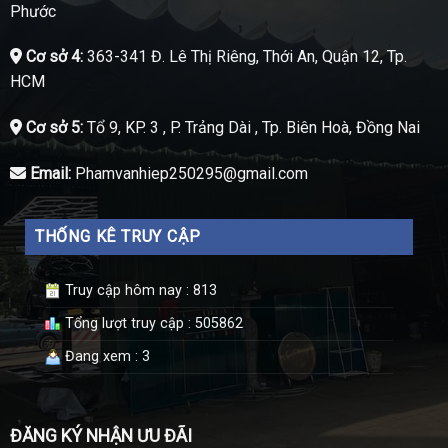
Phước
Cơ sở 4:
363-341 Đ. Lê Thị Riêng, Thới An, Quận 12, Tp.
HCM
Cơ sở 5:
Tổ 9, KP. 3 , P. Trảng Dài , Tp. Biên Hoà, Đồng Nai
Email:
Phamvanhiep250295@gmail.com
THỐNG KÊ TRUY CẬP
Truy cập hôm nay : 813
Tổng lượt truy cập : 505862
Đang xem : 3
ĐĂNG KÝ NHẬN ƯU ĐÃI