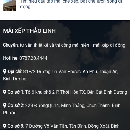
Tìm hiểu cấu tạo mái che xếp, bạt che lượn sóng di
động
MÁI XẾP THẢO LINH
Chuyên:
tư vấn thiết kế và thi công mái hiên - mái xếp di động
Hotline:
0787.28.4444
Địa chỉ:
81F/2 Đường Từ Văn Phước, An Phú, Thuận An,
Bình Dương
Cơ sở 1:
Tổ 6 khu phố 2 P. Thới Hòa TX. Bến Cát Bình Dương
Cơ sở 2:
228 ĐườngQL14, Minh Thắng, Chơn Thành, Bình
Phước
Cơ sở 3:
7 Đường Võ Văn Tần, Tân Bình, Đồng Xoài, Bình