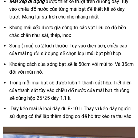
Mái xếp di động
được thiết kế trượt trên đường day. Tùy
vào chiều đổ nước của từng mái bạt để thiết kế số day
trượt. Mang lại sự trơn chu nhẹ nhàng nhất.
Khung mái xếp được gia công từ các vật liệu có độ bền
chắc chắn như săt, thép, inox
Sóng ( múi) có 2 kích thước. Tùy vào diện tích, chiều cao
của mái người sử dụng sẽ chọn loại múi bạt phù hợp.
Khoảng cách của sóng bạt sẽ là 50cm với múi to. Và 35cm
đối với múi nhỏ.
Trong mỗi múi bạt sẽ được luồn 1 thanh sắt hộp. Tiết diện
của thanh sắt tùy vào chiều đổ nước của mái bạt. thường
sẽ dùng hộp 25*25 dày 1,1 li.
Dây kéo mái là loại dây dù 8-10 li. Thay vì kéo dây người
sử dụng có thể lắp thêm động cơ để hỗ trợ kéo ra thu vào.