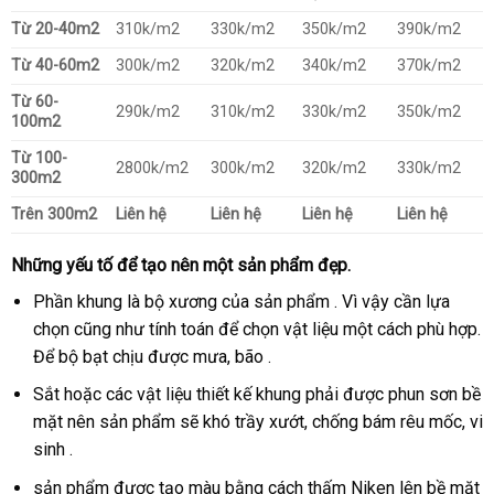
Từ 20-40m2
310k/m2
330k/m2
350k/m2
390k/m2
Từ 40-60m2
300k/m2
320k/m2
340k/m2
370k/m2
Từ 60-
290k/m2
310k/m2
330k/m2
350k/m2
100m2
Từ 100-
2800k/m2
300k/m2
320k/m2
330k/m2
300m2
Trên 300m2
Liên hệ
Liên hệ
Liên hệ
Liên hệ
Những yếu tố để tạo nên một sản phẩm đẹp.
Phần khung là bộ xương của sản phẩm . Vì vậy cần lựa
chọn cũng như tính toán để chọn vật liệu một cách phù hợp.
Để bộ bạt chịu được mưa, bão .
Sắt hoặc các vật liệu thiết kế khung phải được phun sơn bề
mặt nên sản phẩm sẽ khó trầy xướt, chống bám rêu mốc, vi
sinh .
sản phẩm được tạo màu bằng cách thấm Niken lên bề mặt