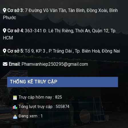
Cơ sở 3:
7 Đường Võ Văn Tần, Tân Bình, Đồng Xoài, Bình
Phước
Cơ sở 4:
363-341 Đ. Lê Thị Riêng, Thới An, Quận 12, Tp.
HCM
Cơ sở 5:
Tổ 9, KP. 3 , P. Trảng Dài , Tp. Biên Hoà, Đồng Nai
Email:
Phamvanhiep250295@gmail.com
THỐNG KÊ TRUY CẬP
Truy cập hôm nay : 825
Tổng lượt truy cập : 505874
Đang xem : 1