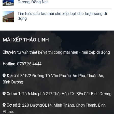
Dương, Đồng Nai.
Tìm hiểu cấu tạo mái che xếp, bạt che lượn sóng di
động
MÁI XẾP THẢO LINH
Chuyên:
tư vấn thiết kế và thi công mái hiên - mái xếp di động
Hotline:
0787.28.4444
Địa chỉ:
81F/2 Đường Từ Văn Phước, An Phú, Thuận An,
Bình Dương
Cơ sở 1:
Tổ 6 khu phố 2 P. Thới Hòa TX. Bến Cát Bình Dương
Cơ sở 2:
228 ĐườngQL14, Minh Thắng, Chơn Thành, Bình
Phước