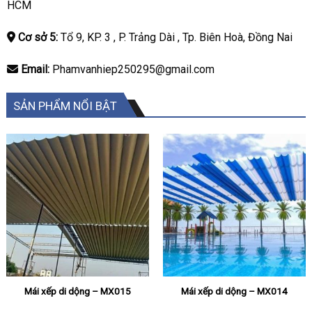
HCM
Cơ sở 5:
Tổ 9, KP. 3 , P. Trảng Dài , Tp. Biên Hoà, Đồng Nai
Email:
Phamvanhiep250295@gmail.com
SẢN PHẨM NỔI BẬT
Mái xếp di dộng – MX015
Mái xếp di dộng – MX014