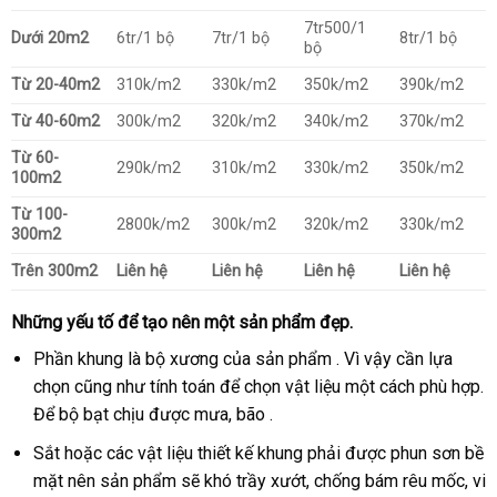
7tr500/1
Dưới 20m2
6tr/1 bộ
7tr/1 bộ
8tr/1 bộ
bộ
Từ 20-40m2
310k/m2
330k/m2
350k/m2
390k/m2
Từ 40-60m2
300k/m2
320k/m2
340k/m2
370k/m2
Từ 60-
290k/m2
310k/m2
330k/m2
350k/m2
100m2
Từ 100-
2800k/m2
300k/m2
320k/m2
330k/m2
300m2
Trên 300m2
Liên hệ
Liên hệ
Liên hệ
Liên hệ
Những yếu tố để tạo nên một sản phẩm đẹp.
Phần khung là bộ xương của sản phẩm . Vì vậy cần lựa
chọn cũng như tính toán để chọn vật liệu một cách phù hợp.
Để bộ bạt chịu được mưa, bão .
Sắt hoặc các vật liệu thiết kế khung phải được phun sơn bề
mặt nên sản phẩm sẽ khó trầy xướt, chống bám rêu mốc, vi