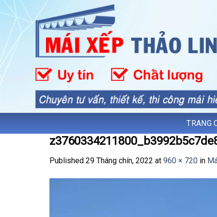
Skip
to
content
TRANG 
z3760334211800_b3992b5c7de
Published
29 Tháng chín, 2022
at
960 × 720
in
Má