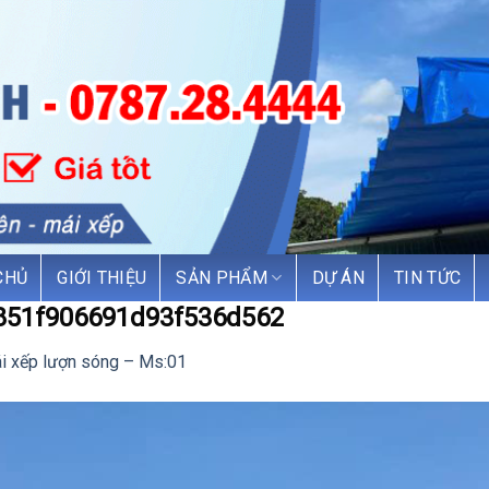
CHỦ
GIỚI THIỆU
SẢN PHẨM
DỰ ÁN
TIN TỨC
851f906691d93f536d562
i xếp lượn sóng – Ms:01