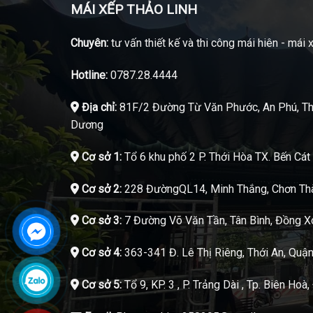
MÁI XẾP THẢO LINH
Chuyên:
tư vấn thiết kế và thi công mái hiên - mái 
Hotline:
0787.28.4444
Địa chỉ:
81F/2 Đường Từ Văn Phước, An Phú, Th
Dương
Cơ sở 1:
Tổ 6 khu phố 2 P. Thới Hòa TX. Bến Cá
Cơ sở 2:
228 ĐườngQL14, Minh Thắng, Chơn Thà
Cơ sở 3:
7 Đường Võ Văn Tần, Tân Bình, Đồng X
Cơ sở 4:
363-341 Đ. Lê Thị Riêng, Thới An, Quậ
Cơ sở 5:
Tổ 9, KP. 3 , P. Trảng Dài , Tp. Biên Hoà