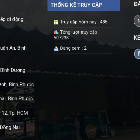
ĐĂ
THỐNG KÊ TRUY CẬP
xếp di động
Truy cập hôm nay : 485
Tổng lượt truy cập :
KẾ
507238
uận An, Bình
Đang xem : 2
t Bình Dương
nh, Bình Phước
oài, Bình Phước
n 12, Tp. HCM
, Đồng Nai