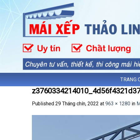
Skip
to
content
TRANG 
z3760334214010_4d56f4321d3
Published
29 Tháng chín, 2022
at
963 × 1280
in
M