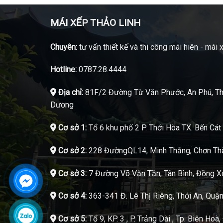
MÁI XẾP THẢO LINH
Chuyên:
tư vấn thiết kế và thi công mái hiên - mái 
Hotline:
0787.28.4444
Địa chỉ:
81F/2 Đường Từ Văn Phước, An Phú, Th
Dương
Cơ sở 1:
Tổ 6 khu phố 2 P. Thới Hòa TX. Bến Cá
Cơ sở 2:
228 ĐườngQL14, Minh Thắng, Chơn Thà
Cơ sở 3:
7 Đường Võ Văn Tần, Tân Bình, Đồng X
Cơ sở 4:
363-341 Đ. Lê Thị Riêng, Thới An, Quậ
Cơ sở 5:
Tổ 9, KP. 3 , P. Trảng Dài , Tp. Biên Hoà