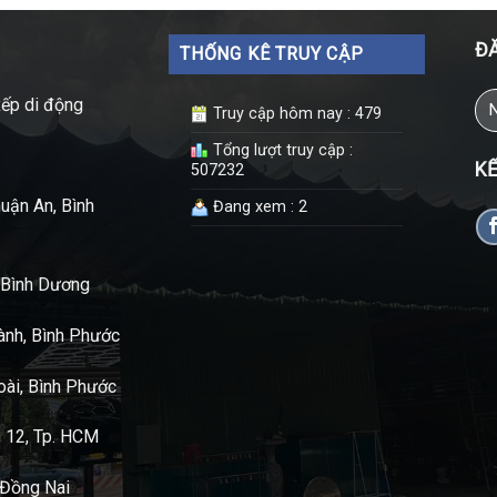
ĐĂ
THỐNG KÊ TRUY CẬP
xếp di động
Truy cập hôm nay : 479
Tổng lượt truy cập :
KẾ
507232
uận An, Bình
Đang xem : 2
t Bình Dương
nh, Bình Phước
oài, Bình Phước
n 12, Tp. HCM
, Đồng Nai