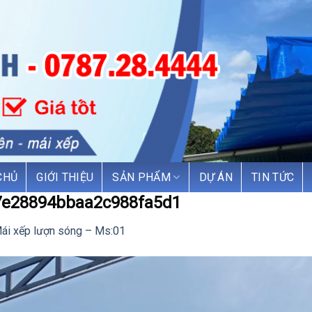
CHỦ
GIỚI THIỆU
SẢN PHẨM
DỰ ÁN
TIN TỨC
7e28894bbaa2c988fa5d1
ái xếp lượn sóng – Ms:01