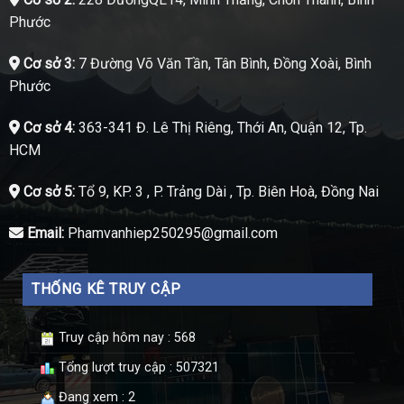
Phước
Cơ sở 3:
7 Đường Võ Văn Tần, Tân Bình, Đồng Xoài, Bình
Phước
Cơ sở 4:
363-341 Đ. Lê Thị Riêng, Thới An, Quận 12, Tp.
HCM
Cơ sở 5:
Tổ 9, KP. 3 , P. Trảng Dài , Tp. Biên Hoà, Đồng Nai
Email:
Phamvanhiep250295@gmail.com
THỐNG KÊ TRUY CẬP
Truy cập hôm nay : 568
Tổng lượt truy cập : 507321
Đang xem : 2