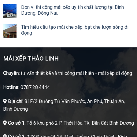
Đơn vị thi công mái xếp uy tín chất lượng tại Bình
Dương, Đồng Nai.
Tìm hiểu cấu tạo mái che xếp, bạt che lượn sóng di
động
MÁI XẾP THẢO LINH
Chuyên:
tư vấn thiết kế và thi công mái hiên - mái xếp di động
Hotline:
0787.28.4444
Địa chỉ:
81F/2 Đường Từ Văn Phước, An Phú, Thuận An,
Bình Dương
Cơ sở 1:
Tổ 6 khu phố 2 P. Thới Hòa TX. Bến Cát Bình Dương
Cơ sở 2:
228 ĐườngQL14, Minh Thắng, Chơn Thành, Bình