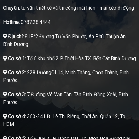
Chuyên:
tư vấn thiết kế và thi công mái hiên - mái xếp di động
Hotline:
0787.28.4444
Địa chỉ:
81F/2 Đường Từ Văn Phước, An Phú, Thuận An,
Bình Dương
Cơ sở 1:
Tổ 6 khu phố 2 P. Thới Hòa TX. Bến Cát Bình Dương
Cơ sở 2:
228 ĐườngQL14, Minh Thắng, Chơn Thành, Bình
Phước
Cơ sở 3:
7 Đường Võ Văn Tần, Tân Bình, Đồng Xoài, Bình
Phước
Cơ sở 4:
363-341 Đ. Lê Thị Riêng, Thới An, Quận 12, Tp.
HCM
Cơ sở 5:
Tổ 9, KP. 3 , P. Trảng Dài , Tp. Biên Hoà, Đồng Nai