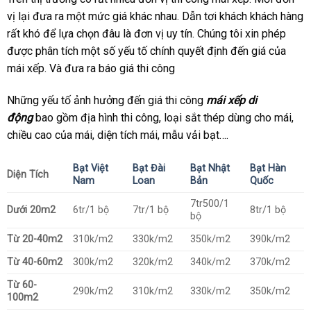
vị lại đưa ra một mức giá khác nhau. Dẫn tơi khách khách hàng
rất khó để lựa chọn đâu là đơn vị uy tín. Chúng tôi xin phép
được phân tích một số yếu tố chính quyết định đến giá của
mái xếp. Và đưa ra báo giá thi công
Những yếu tố ảnh hưởng đến giá thi công
mái xếp di
động
bao gồm địa hình thi công, loại sắt thép dùng cho mái,
chiều cao của mái, diện tích mái, mẫu vải bạt….
Bạt Việt
Bạt Đài
Bạt Nhật
Bạt Hàn
Diện Tích
Nam
Loan
Bản
Quốc
7tr500/1
Dưới 20m2
6tr/1 bộ
7tr/1 bộ
8tr/1 bộ
bộ
Từ 20-40m2
310k/m2
330k/m2
350k/m2
390k/m2
Từ 40-60m2
300k/m2
320k/m2
340k/m2
370k/m2
Từ 60-
290k/m2
310k/m2
330k/m2
350k/m2
100m2