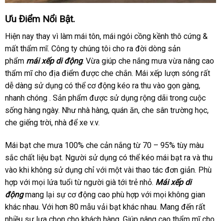
Ưu Điểm Nổi Bật.
Hiện nay thay vì làm mái tôn, mái ngói cồng kềnh thô cứng &
mất thẩm mĩ. Công ty chúng tôi cho ra đời dòng sản
phẩm
mái xếp di động
. Vừa giúp che nắng mưa vừa nâng cao
thẩm mĩ cho địa điểm được che chắn. Mái xếp lượn sóng rất
dễ dàng sử dụng có thể cơ động kéo ra thu vào gọn gàng,
nhanh chóng . Sản phẩm được sử dụng rộng dãi trong cuộc
sống hàng ngày. Như nhà hàng, quán ăn, che sân trường học,
che giếng trời, nhà để xe v.v.
Mái bạt che mưa 100% che cản nắng từ 70 – 95% tùy màu
sắc chất liệu bạt. Người sử dụng có thể kéo mái bạt ra và thu
vào khi không sử dụng chỉ với một vài thao tác đơn giản. Phù
hợp với mọi lứa tuổi từ người già tới trẻ nhỏ.
Mái xếp di
động
mang lại sự cơ động cao phù hợp với mọi không gian
khác nhau. Với hơn 80 mẫu vải bạt khác nhau. Mang đến rất
nhiều sự lựa chọn cho khách hàng. Giúp nâng cao thẩm mĩ cho