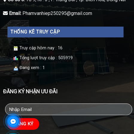
Email:
Phamvanhiep250295@gmail.com
THỐNG KÊ TRUY CẬP
Truy cập hôm nay : 16
Tổng lượt truy cập : 505919
Đang xem : 1
ĐĂNG KÝ NHẬN ƯU ĐÃI