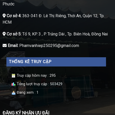
Phước
Cơ sở 4:
363-341 Đ. Lê Thị Riêng, Thới An, Quận 12, Tp.
HCM
Cơ sở 5:
Tổ 9, KP. 3 , P. Trảng Dài , Tp. Biên Hoà, Đồng Nai
Email:
Phamvanhiep250295@gmail.com
THỐNG KÊ TRUY CẬP
Truy cập hôm nay : 295
Tổng lượt truy cập : 503429
Đang xem : 1
ĐĂNG KÝ NHẬN ƯU ĐÃI