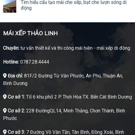
Tìm hiểu cấu tạo mái che xếp, bạt che lượn sóng di
động
MÁI XẾP THẢO LINH
Chuyên:
tư vấn thiết kế và thi công mái hiên - mái xếp di động
Hotline:
0787.28.4444
Địa chỉ:
81F/2 Đường Từ Văn Phước, An Phú, Thuận An,
Bình Dương
Cơ sở 1:
Tổ 6 khu phố 2 P. Thới Hòa TX. Bến Cát Bình Dương
Cơ sở 2:
228 ĐườngQL14, Minh Thắng, Chơn Thành, Bình
Phước
Cơ sở 3:
7 Đường Võ Văn Tần, Tân Bình, Đồng Xoài, Bình