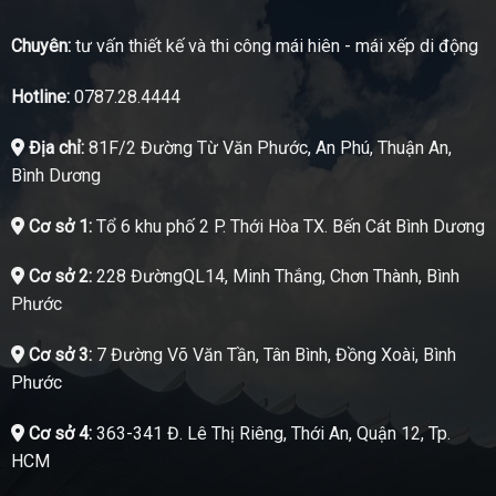
Chuyên:
tư vấn thiết kế và thi công mái hiên - mái xếp di động
Hotline:
0787.28.4444
Địa chỉ:
81F/2 Đường Từ Văn Phước, An Phú, Thuận An,
Bình Dương
Cơ sở 1:
Tổ 6 khu phố 2 P. Thới Hòa TX. Bến Cát Bình Dương
Cơ sở 2:
228 ĐườngQL14, Minh Thắng, Chơn Thành, Bình
Phước
Cơ sở 3:
7 Đường Võ Văn Tần, Tân Bình, Đồng Xoài, Bình
Phước
Cơ sở 4:
363-341 Đ. Lê Thị Riêng, Thới An, Quận 12, Tp.
HCM