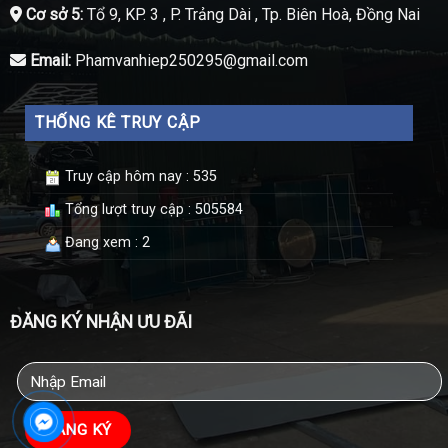
Cơ sở 5:
Tổ 9, KP. 3 , P. Trảng Dài , Tp. Biên Hoà, Đồng Nai
Email:
Phamvanhiep250295@gmail.com
THỐNG KÊ TRUY CẬP
Truy cập hôm nay : 535
Tổng lượt truy cập : 505584
Đang xem : 2
ĐĂNG KÝ NHẬN ƯU ĐÃI