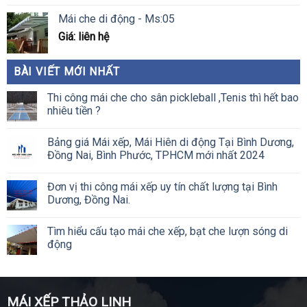
Mái che di động - Ms:05
Giá: liên hệ
BÀI VIẾT MỚI NHẤT
Thi công mái che cho sân pickleball ,Tenis thì hết bao
nhiêu tiền ?
Bảng giá Mái xếp, Mái Hiên di động Tại Bình Dương,
Đồng Nai, Bình Phước, TPHCM mới nhất 2024
Đơn vị thi công mái xếp uy tín chất lượng tại Bình
Dương, Đồng Nai.
Tìm hiểu cấu tạo mái che xếp, bạt che lượn sóng di
động
MÁI XẾP THẢO LINH