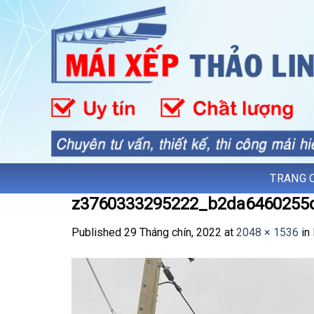
Skip
to
content
TRANG 
z3760333295222_b2da6460255
Published
29 Tháng chín, 2022
at
2048 × 1536
in