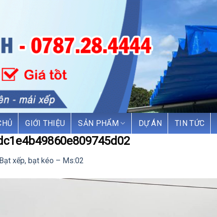
CHỦ
GIỚI THIỆU
SẢN PHẨM
DỰ ÁN
TIN TỨC
dc1e4b49860e809745d02
Bạt xếp, bạt kéo – Ms:02