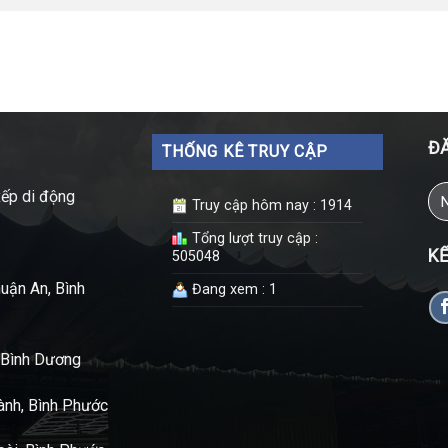
ĐĂ
THỐNG KÊ TRUY CẬP
xếp di động
Truy cập hôm nay : 1914
Tổng lượt truy cập :
KẾ
505048
uận An, Bình
Đang xem : 1
t Bình Dương
nh, Bình Phước