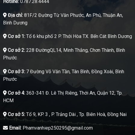
Hotline:
0787.28.4444
Địa chỉ:
81F/2 Đường Từ Văn Phước, An Phú, Thuận An,
Bình Dương
Cơ sở 1:
Tổ 6 khu phố 2 P. Thới Hòa TX. Bến Cát Bình Dương
Cơ sở 2:
228 ĐườngQL14, Minh Thắng, Chơn Thành, Bình
Phước
Cơ sở 3:
7 Đường Võ Văn Tần, Tân Bình, Đồng Xoài, Bình
Phước
Cơ sở 4:
363-341 Đ. Lê Thị Riêng, Thới An, Quận 12, Tp.
HCM
Cơ sở 5:
Tổ 9, KP. 3 , P. Trảng Dài , Tp. Biên Hoà, Đồng Nai
Email:
Phamvanhiep250295@gmail.com