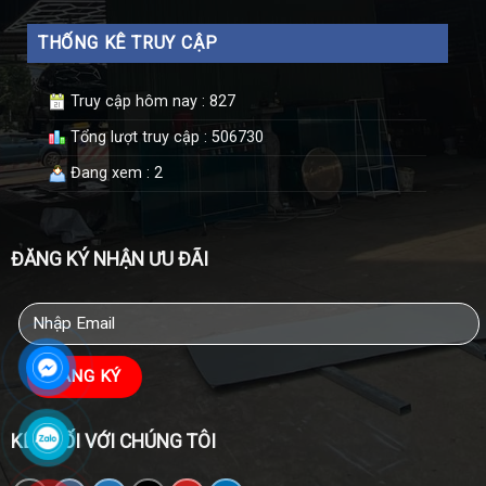
THỐNG KÊ TRUY CẬP
Truy cập hôm nay : 827
Tổng lượt truy cập : 506730
Đang xem : 2
ĐĂNG KÝ NHẬN ƯU ĐÃI
KẾT NỐI VỚI CHÚNG TÔI