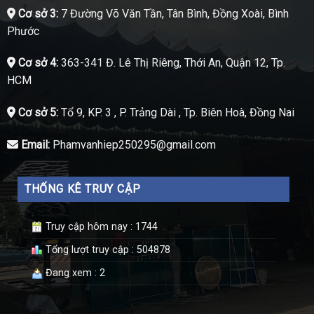
Cơ sở 3:
7 Đường Võ Văn Tần, Tân Bình, Đồng Xoài, Bình
Phước
Cơ sở 4:
363-341 Đ. Lê Thị Riêng, Thới An, Quận 12, Tp.
HCM
Cơ sở 5:
Tổ 9, KP. 3 , P. Trảng Dài , Tp. Biên Hoà, Đồng Nai
Email:
Phamvanhiep250295@gmail.com
THỐNG KÊ TRUY CẬP
Truy cập hôm nay : 1744
Tổng lượt truy cập : 504878
Đang xem : 2