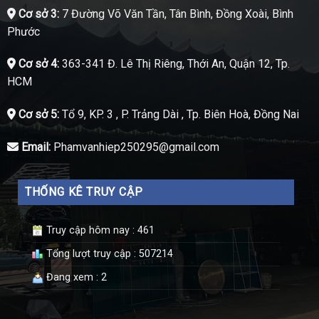
Cơ sở 3:
7 Đường Võ Văn Tần, Tân Bình, Đồng Xoài, Bình
Phước
Cơ sở 4:
363-341 Đ. Lê Thị Riêng, Thới An, Quận 12, Tp.
HCM
Cơ sở 5:
Tổ 9, KP. 3 , P. Trảng Dài , Tp. Biên Hoà, Đồng Nai
Email:
Phamvanhiep250295@gmail.com
THỐNG KÊ TRUY CẬP
Truy cập hôm nay : 461
Tổng lượt truy cập : 507214
Đang xem : 2