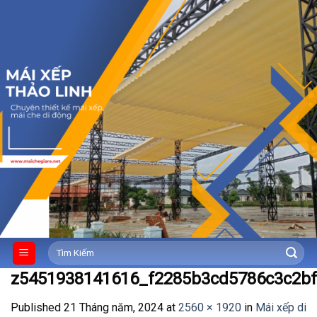
Skip
to
content
Tìm
kiếm:
z5451938141616_f2285b3cd5786c3c2b
Published
21 Tháng năm, 2024
at
2560 × 1920
in
Mái xếp di