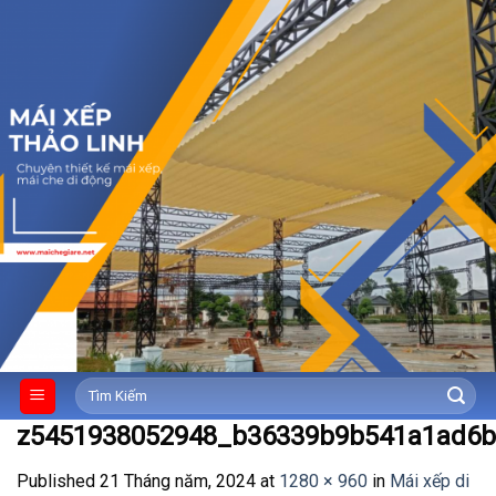
Skip
to
content
Tìm
kiếm:
z5451938052948_b36339b9b541a1ad6b
Published
21 Tháng năm, 2024
at
1280 × 960
in
Mái xếp di